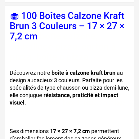
🧁 100 Boîtes Calzone Kraft
Brun 3 Couleurs – 17 × 27 ×
7,2 cm
boîte calzone,
emballage pizza, carton à
pizza, boîte à pizza
Découvrez notre
boîte à calzone kraft brun
au
design audacieux 3 couleurs. Parfaite pour les
spécialités de type chausson ou pizza demi-lune,
elle conjugue
résistance, praticité et impact
visuel
.
boîte calzone, boite de pizza, emballage
pizzeria
Ses dimensions
17 × 27 × 7,2 cm
permettent
d’emballer facilement des calzones généreux