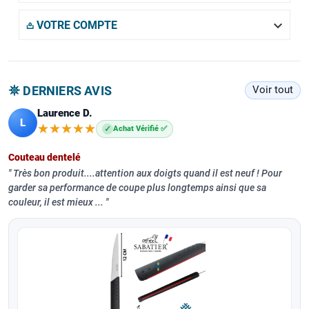

𖡌 VOTRE COMPTE
𖤓 DERNIERS AVIS
Voir tout
Laurence D.
L
★★★★★
★★★★★
✓
Achat Vérifié ✅
Couteau dentelé
Très bon produit....attention aux doigts quand il est neuf ! Pour
garder sa performance de coupe plus longtemps ainsi que sa
couleur, il est mieux ...