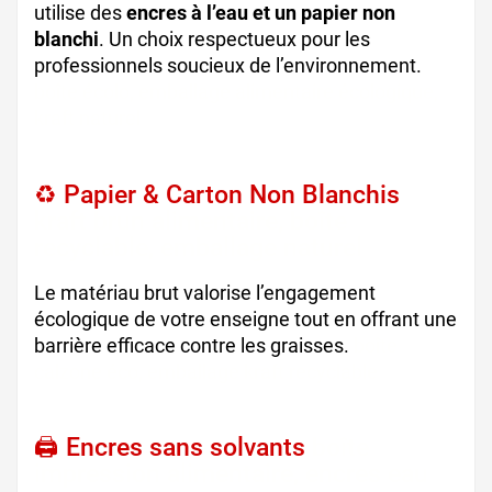
utilise des
encres à l’eau et un papier non
blanchi
. Un choix respectueux pour les
professionnels soucieux de l’environnement.
boîte écolo, emballage alimentaire écologique,
kraft naturel
♻️ Papier & Carton Non Blanchis
kraft brun alimentaire, boîte
recyclable, emballage naturel
Le matériau brut valorise l’engagement
écologique de votre enseigne tout en offrant une
barrière efficace contre les graisses.
boîte
calzone éco, emballage kraft recyclable
🖨️ Encres sans solvants
boîte
impression alimentaire, encres eau