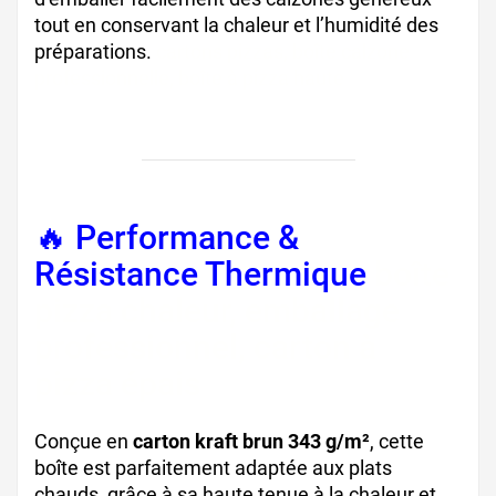
tout en conservant la chaleur et l’humidité des
préparations.
cartons pizzas, boîte calzone
professionnelle, boîte à pizza haute
🔥 Performance &
Résistance Thermique
boîte
pizza chaleur, emballage
professionnel, carton à
pizza épais
Conçue en
carton kraft brun 343 g/m²
, cette
boîte est parfaitement adaptée aux plats
chauds, grâce à sa haute tenue à la chaleur et