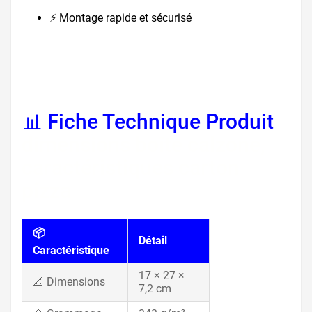
⚡ Montage rapide et sécurisé
📊 Fiche Technique Produit
dimensions boîte calzone,
caractéristiques carton
pizza
📦
Détail
Caractéristique
17 × 27 ×
📐 Dimensions
7,2 cm