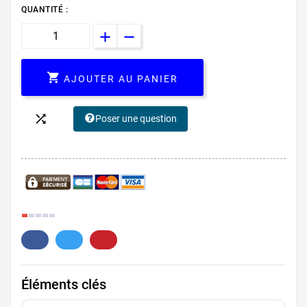
QUANTITÉ :

AJOUTER AU PANIER

Poser une question
4.
Éléments clés