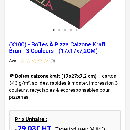
(X100) - Boîtes À Pizza Calzone Kraft
Brun - 3 Couleurs - (17x17x7,2CM)
Avis:
(0)
🍕 Boîtes calzone kraft (17x27x7,2 cm) –
carton
343 g/m², solides, rapides à monter, impression 3
couleurs, recyclables & écoresponsables pour
pizzerias.
Prix Unitaire :
29.03€ HT
​▪️​
(Taxes incluses : 34.84€)