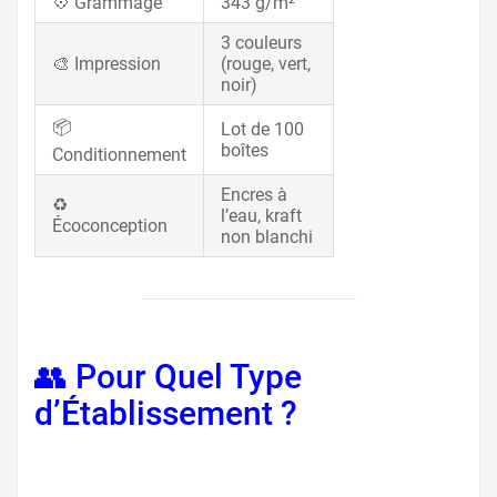
💠 Grammage
343 g/m²
3 couleurs
🎨 Impression
(rouge, vert,
noir)
📦
Lot de 100
boîtes
Conditionnement
Encres à
♻️
l’eau, kraft
Écoconception
non blanchi
👥 Pour Quel Type
d’Établissement ?
boite
calzone pro, emballage
pizzeria, carton à emporter