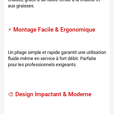
aux graisses.
boîte calzone cuisson, emballage
pizza chaude, boîte kraft alimentaire
⚡ Montage Facile & Ergonomique
montage boîte pizza, emballage
calzone rapide
Un pliage simple et rapide garantit une utilisation
fluide même en service à fort débit. Parfaite
pour les professionnels exigeants.
boîte
restauration rapide, boîte calzone rapide,
emballage à emporter
🎨 Design Impactant & Moderne
design boîte pizza, boîte imprimée 3
couleurs