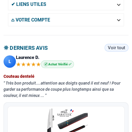

✔ LIENS UTILES

𖡌 VOTRE COMPTE
𖤓 DERNIERS AVIS
Voir tout
Laurence D.
L
★★★★★
★★★★★
✓
Achat Vérifié ✅
Couteau dentelé
Très bon produit....attention aux doigts quand il est neuf ! Pour
garder sa performance de coupe plus longtemps ainsi que sa
couleur, il est mieux ...