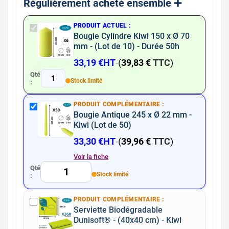
Régulièrement acheté ensemble ➕​
PRODUIT ACTUEL :
Bougie Cylindre Kiwi 150 x Ø 70
mm - (Lot de 10) - Durée 50h
33,19 €
HT
-
(
39,83 €
TTC
)
Qté
1
Stock limité
:
PRODUIT COMPLÉMENTAIRE :
Bougie Antique 245 x Ø 22 mm -
Kiwi (Lot de 50)
33,30 €
HT
-
(
39,96 €
TTC
)
Voir la fiche
Qté
Stock limité
:
PRODUIT COMPLÉMENTAIRE :
Serviette Biodégradable
Dunisoft® - (40x40 cm) - Kiwi