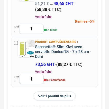
51,21 €
→
48,65 €
HT
-
(
58,38 €
TTC
)
Voir la fiche
Remise -5%
Qté
En stock
:
PRODUIT COMPLÉMENTAIRE :
Sacchetto® Slim Kiwi avec
serviette Dunisoft® - 7 x 23 cm -
Duni
73,56 €
HT
-
(
88,27 €
TTC
)
Voir la fiche
Qté
Sur commande
:
Voir 1 produit de plus