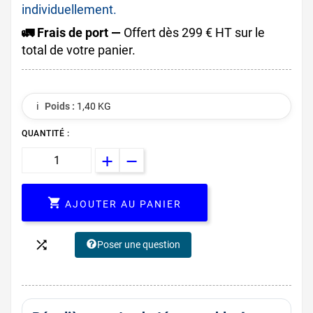
individuellement.
🚛 Frais de port —
Offert dès 299 € HT sur le
total de votre panier.
ℹ️
Poids :
1,40 KG
QUANTITÉ :

AJOUTER AU PANIER

Poser une question