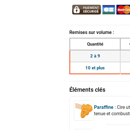
Remises sur volume :
Quantité
2 à 9
10 et plus
Éléments clés
Paraffine
: Cire u
tenue et combusti