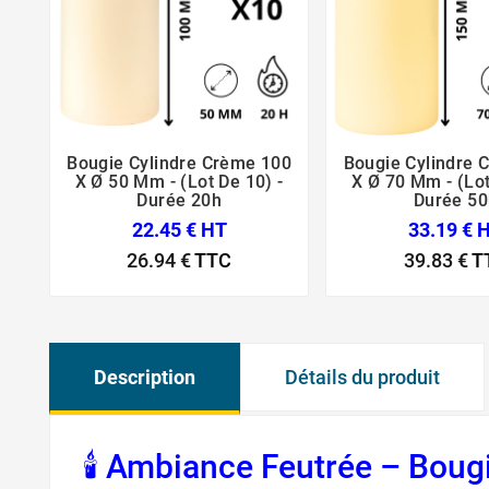
Bougie Cylindre Crème 100
Bougie Cylindre 





X Ø 50 Mm - (Lot De 10) -
X Ø 70 Mm - (Lot
Durée 20h
Durée 50
22.45 € HT
33.19 € 
26.94 €
TTC
39.83 €
T
Description
Détails du produit
🕯 Ambiance Feutrée – Bou