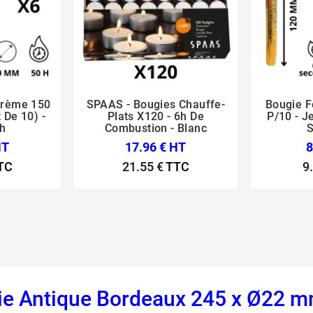
Crème 150
SPAAS - Bougies Chauffe-
Bougie F





 De 10) -
Plats X120 - 6h De
P/10 - Je
h
Combustion - Blanc
HT
17.96 € HT
8
TC
21.55 €
TTC
9
gie Antique Bordeaux 245 x Ø22 