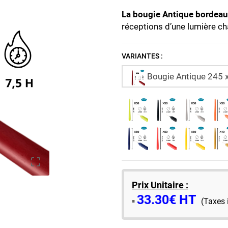
La bougie Antique bordea
réceptions d’une lumière ch
VARIANTES :
Bougie Antique 245 x

Prix Unitaire :
33.30€ HT
​▪️​
(Taxes 