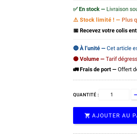
✅ En stock —
Livraison so
⚠️ Stock limité ! —
Plus q
📅 Recevez votre colis ent
🔵 À l’unité —
Cet article 
🟠 Volume —
Tarif dégres
🚛 Frais de port —
Offert d
QUANTITÉ :
AJOUTER AU P
