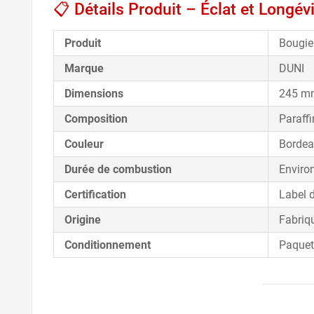
📋 Détails Produit – Éclat et Longév
Produit
Bougie
Marque
DUNI
Dimensions
245 mm
Composition
Paraffi
Couleur
Borde
Durée de combustion
Enviro
Certification
Label 
Origine
Fabriq
Conditionnement
Paquet