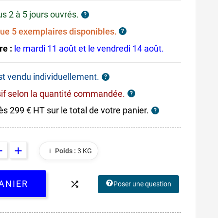
us 2 à 5 jours ouvrés.
?
ue 5 exemplaires disponibles.
?
re :
le mardi 11 août et le vendredi 14 août.
est vendu individuellement.
?
sif selon la quantité commandée.
?
ès 299 € HT sur le total de votre panier.
?
ℹ️
Poids :
3 KG
ANIER

Poser une question