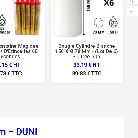


ontaine Magique
Bougie Cylindre Blanche
B





t D'Étincelles 60
150 X Ø 70 Mm - (Lot De 6)
Secondes
- Durée 50h
.15 € HT
33.19 € HT
.78 €
TTC
39.83 €
TTC
mm – DUNI