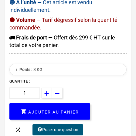
🔵 À l’unité —
Cet article est vendu
individuellement.
🟠 Volume —
Tarif dégressif selon la quantité
commandée.
🚛 Frais de port —
Offert dès 299 € HT sur le
total de votre panier.
ℹ️
Poids :
3 KG
QUANTITÉ :

AJOUTER AU PANIER

Poser une question