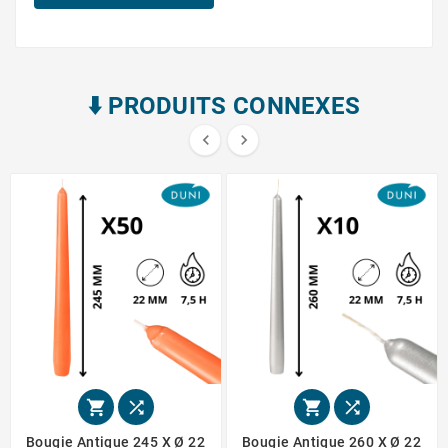
⬇️​ PRODUITS CONNEXES






Bougie Antique 245 X Ø 22
Bougie Antique 260 X Ø 22