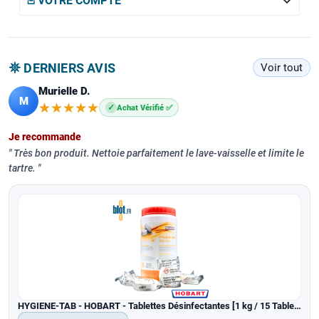

𖡌 VOTRE COMPTE
𖤓 DERNIERS AVIS
Voir tout
Murielle D.
M
★★★★★
★★★★★
✓
Achat Vérifié ✅
Je recommande
Très bon produit. Nettoie parfaitement le lave-vaisselle et limite le
tartre.
HYGIENE-TAB - HOBART - Tablettes Désinfectantes [1 kg / 15 Tablettes]