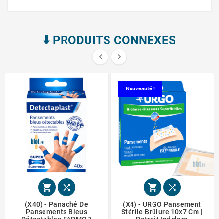
⬇️​ PRODUITS CONNEXES


Nouveauté !




(x40) - Panaché De
(x4) - URGO Pansement
Pansements Bleus
Stérile Brûlure 10x7 Cm |