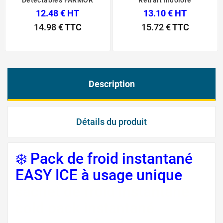
Détectables FARMOR
Retrait Indolore
12.48 € HT
13.10 € HT
14.98 €
TTC
15.72 €
TTC
Description
Détails du produit
❄️ Pack de froid instantané
EASY ICE à usage unique
sachet de froid instantané
cold pack instantané