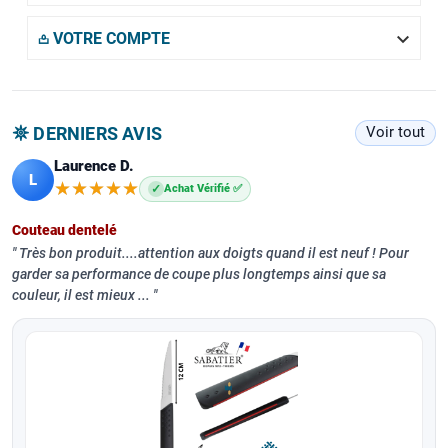

𖡌 VOTRE COMPTE
𖤓 DERNIERS AVIS
Voir tout
Laurence D.
L
★★★★★
★★★★★
✓
Achat Vérifié ✅
Couteau dentelé
Très bon produit....attention aux doigts quand il est neuf ! Pour
garder sa performance de coupe plus longtemps ainsi que sa
couleur, il est mieux ...