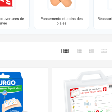
 couvertures de
Pansements et soins des
Réassort
urvie
plaies