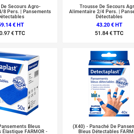
 De Secours Agro-
Trousse De Secours Agr






4/8 Pers. | Pansements
Alimentaire 2/4 Pers. | Pan
étectables
Détectables
59.14 € HT
43.20 € HT
0.97 €
TTC
51.84 €
TTC
 Pansements Bleus
(x40) - Panaché De Panse






s Élastique FARMOR -
Bleus Détectables FAR