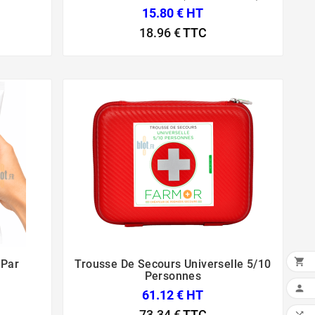
15.80 € HT
18.96 €
TTC

 Par
Trousse De Secours Universelle 5/10



Personnes

61.12 € HT
73.34 €
TTC