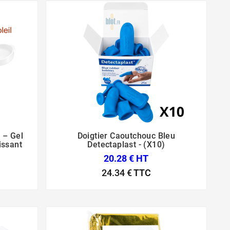
 – Gel
Doigtier Caoutchouc Bleu



issant
Detectaplast - (x10)
20.28 € HT
24.34 €
TTC