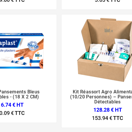
 Pansements Bleus
Kit Réassort Agro Alimenta






bles - (18 X 2 CM)
(10/20 Personnes) – Pans
Détectables
16.74 € HT
128.28 € HT
0.09 €
TTC
153.94 €
TTC