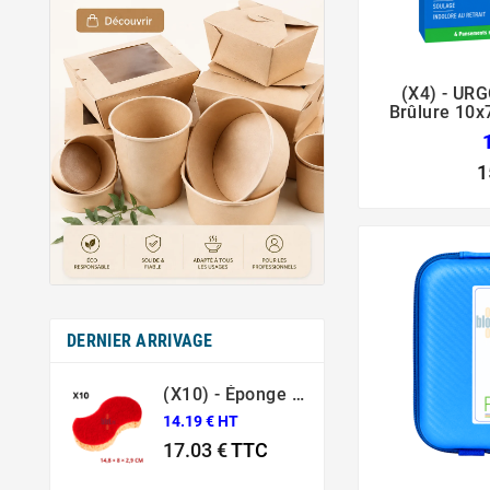
(x4) - URG
Brûlure 10x7
1
DERNIER ARRIVAGE
(X10) - Éponge Grattante Ergonomique Rouge Sponrex 92
14.19 € HT
17.03 €
TTC
Prix