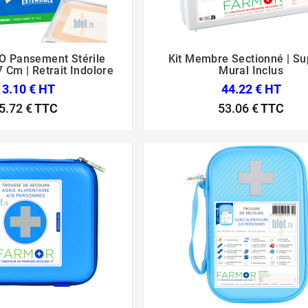
O Pansement Stérile
Kit Membre Sectionné | Su






 Cm | Retrait Indolore
Mural Inclus
13.10 € HT
44.22 € HT
5.72 €
TTC
53.06 €
TTC