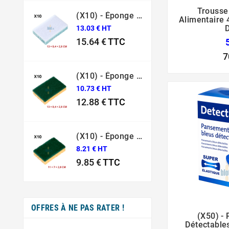
Trousse
(X10) - Éponge Grattante Surface Fragile Bleue Sponrex 79
Alimentaire 
D
13.03 € HT
15.64 €
TTC
Prix
7
(X10) - Éponge Grattante Professionnelle Sponrex 74
10.73 € HT
12.88 €
TTC
Prix
(X10) - Éponge Grattante Professionnelle Sponrex 52
8.21 € HT
9.85 €
TTC
Prix
OFFRES À NE PAS RATER !
(x50) -
Détectable