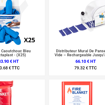
r Caoutchouc Bleu
Distributeur Mural De Pan






taplast - (x25)
Vide – Rechargeable Jusqu’
33.90 € HT
66.10 € HT
0.68 €
TTC
79.32 €
TTC