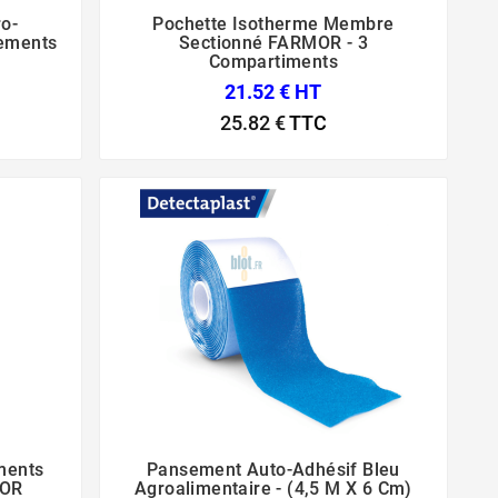
o-
Pochette Isotherme Membre



sements
Sectionné FARMOR - 3
Compartiments
21.52 € HT
25.82 €
TTC
ments
Pansement Auto-Adhésif Bleu



MOR
Agroalimentaire - (4,5 M X 6 Cm)