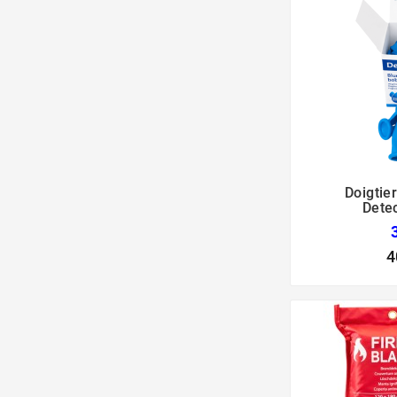
Doigtie
Detec
4