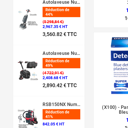
Autolaveuse Numatic 244NX – [80 Min – 44 Cm – 36V]
Réduction de
44%
1
(5 298,84 €)
2,967.35 € HT
3,560.82 €
TTC
Prix normal
Prix
Autolaveuse Numatic - TTB1840NX‑R – (Batterie 36 V, 18 L)
Réduction de
49%
(4 722,91 €)
2,408.68 € HT
2,890.42 €
TTC
Prix normal
Prix
RSB150NX Numatic – Aspirateur Dorsal Pro [80 Min – 5L – 36V]
(x100) - P
Ble
Réduction de
41%
842.05 € HT
1