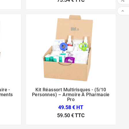


ire -
Kit Réassort Multirisques - (5/10



ements
Personnes) – Armoire À Pharmacie
Pro
49.58 € HT
59.50 €
TTC