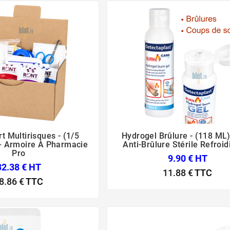
t Multirisques - (1/5
Hydrogel Brûlure - (118 ML)






– Armoire À Pharmacie
Anti-Brûlure Stérile Refroid
Pro
9.90 € HT
32.38 € HT
11.88 €
TTC
8.86 €
TTC