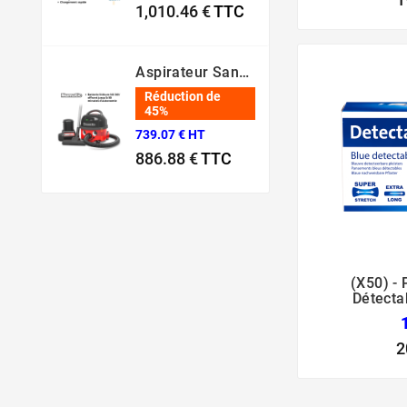
1,010.46 €
TTC
Prix normal
Prix
Aspirateur Sans Fil NBV 190 NX – Batterie 36V Professionnel
Réduction de
45%
739.07 € HT
886.88 €
TTC
Prix normal
Prix
(x50) -
Détecta
2