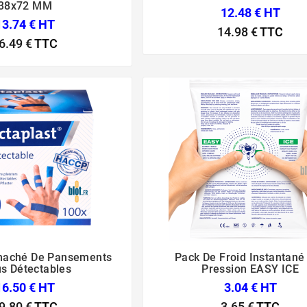
38x72 MM
12.48 € HT
13.74 € HT
14.98 €
TTC
6.49 €
TTC
anaché De Pansements
Pack De Froid Instantané






us Détectables
Pression EASY ICE
16.50 € HT
3.04 € HT
9.80 €
TTC
3.65 €
TTC