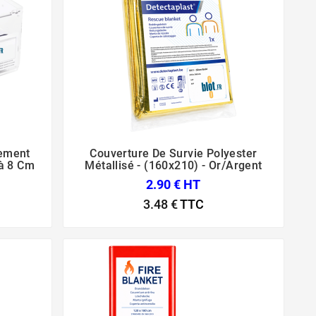
sement
Couverture De Survie Polyester



à 8 Cm
Métallisé - (160x210) - Or/Argent
2.90 € HT
3.48 €
TTC