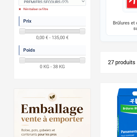
Réinitialiser ce filtre
Prix
Brûlures et
s
0,00 € - 135,00 €
Poids
27 produits
0 KG - 38 KG