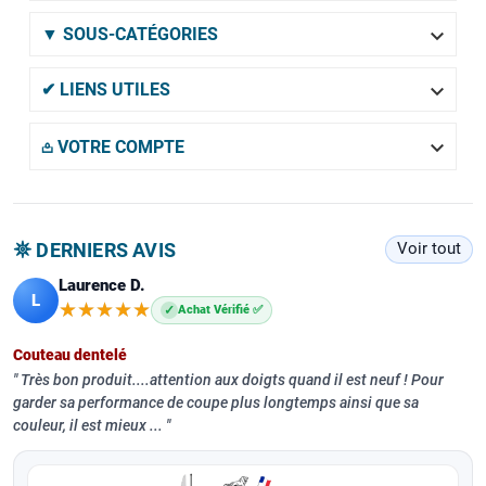

▼ SOUS-CATÉGORIES

✔ LIENS UTILES

𖡌 VOTRE COMPTE
𖤓 DERNIERS AVIS
Voir tout
Laurence D.
L
★★★★★
★★★★★
✓
Achat Vérifié ✅
Couteau dentelé
Très bon produit....attention aux doigts quand il est neuf ! Pour
garder sa performance de coupe plus longtemps ainsi que sa
couleur, il est mieux ...