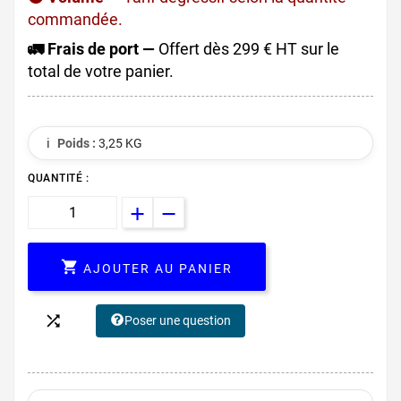
commandée.
🚛 Frais de port —
Offert dès 299 € HT sur le
total de votre panier.
ℹ️
Poids :
3,25 KG
QUANTITÉ :

AJOUTER AU PANIER

Poser une question