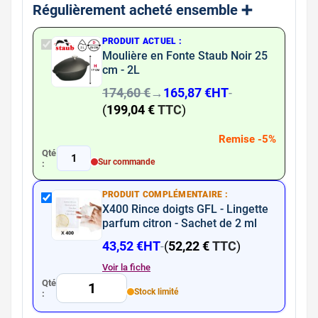
Régulièrement acheté ensemble ➕​
PRODUIT ACTUEL :
Moulière en Fonte Staub Noir 25
cm - 2L
174,60 €
→
165,87 €
HT
-
(
199,04 €
TTC
)
Remise -5%
Qté
1
Sur commande
:
PRODUIT COMPLÉMENTAIRE :
X400 Rince doigts GFL - Lingette
parfum citron - Sachet de 2 ml
43,52 €
HT
-
(
52,22 €
TTC
)
Voir la fiche
Qté
Stock limité
: