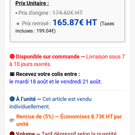
Prix Unitaire :
174.60€ HT
▪️ ​Prix d'origine :
165.87€ HT
🔸​​ Prix remisé :
(Taxes
incluses : 199.04€)
🔴 Disponible sur commande —
Livraison sous 7
à 10 jours ouvrés.
📅 Recevez votre colis entre :
le mardi 18 août et le vendredi 21 août.
🔵 À l’unité —
Cet article est vendu
individuellement.
Remise de (5%) — Économisez 8.73€ HT par
💸
unité
🟠 Volume —
Tarif dégressif selon la quantité