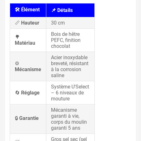
🛠️ Élément
📌 Détails
📏
Hauteur
30 cm
Bois de hêtre
🌳
PEFC, finition
Matériau
chocolat
Acier inoxydable
⚙️
breveté, résistant
Mécanisme
à la corrosion
saline
Système U'Select
🔄
Réglage
– 6 niveaux de
mouture
Mécanisme
garanti à vie,
🔒
Garantie
corps du moulin
garanti 5 ans
Gros sel sec (sel