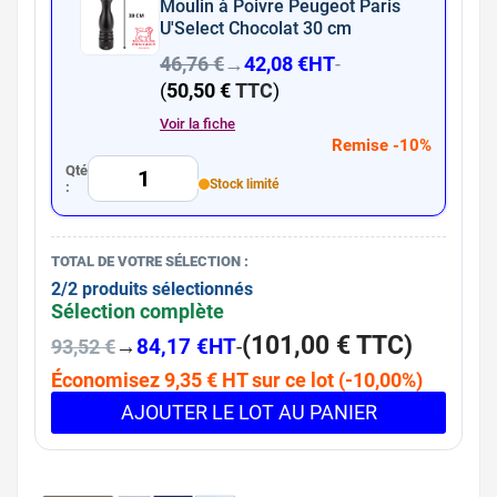
Moulin à Poivre Peugeot Paris
U'Select Chocolat 30 cm
46,76 €
→
42,08 €
HT
-
(
50,50 €
TTC
)
Voir la fiche
Remise -10%
Qté
Stock limité
:
TOTAL DE VOTRE SÉLECTION :
2/2 produits sélectionnés
Sélection complète
(
101,00 €
TTC
)
→
84,17 €
HT
-
93,52 €
Économisez 9,35 € HT sur ce lot (-10,00%)
AJOUTER LE LOT AU PANIER