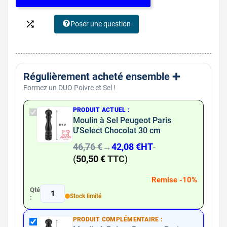

Poser une question
Régulièrement acheté ensemble ➕​
Formez un DUO Poivre et Sel !
PRODUIT ACTUEL :
Moulin à Sel Peugeot Paris
U'Select Chocolat 30 cm
46,76 €
→
42,08 €
HT
-
(
50,50 €
TTC
)
Remise -10%
Qté
1
Stock limité
:
PRODUIT COMPLÉMENTAIRE :