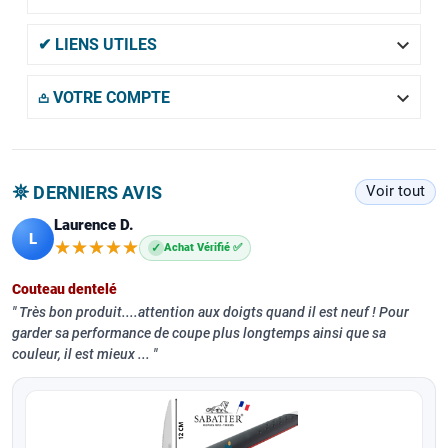

✔ LIENS UTILES

𖡌 VOTRE COMPTE
𖤓 DERNIERS AVIS
Voir tout
Laurence D.
L
★★★★★
★★★★★
✓
Achat Vérifié ✅
Couteau dentelé
Très bon produit....attention aux doigts quand il est neuf ! Pour
garder sa performance de coupe plus longtemps ainsi que sa
couleur, il est mieux ...