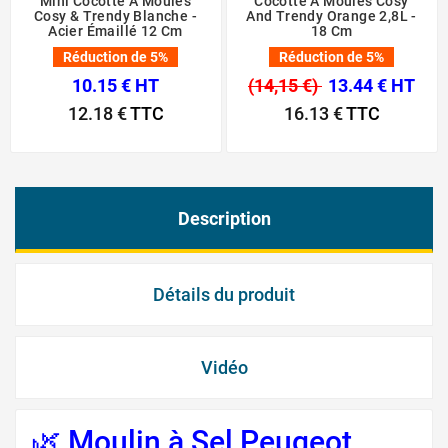
Mini Cocotte À Moules
Cocotte À Moules Cosy
Cosy & Trendy Blanche -
And Trendy Orange 2,8L -
Acier Émaillé 12 Cm
18 Cm
Réduction de 5%
Réduction de 5%
10.15 € HT
(14,15 €)
13.44 € HT
12.18 €
TTC
16.13 €
TTC
Description
Détails du produit
Vidéo
🌿 Moulin à Sel Peugeot