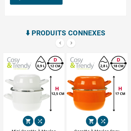
⬇️​ PRODUITS CONNEXES





