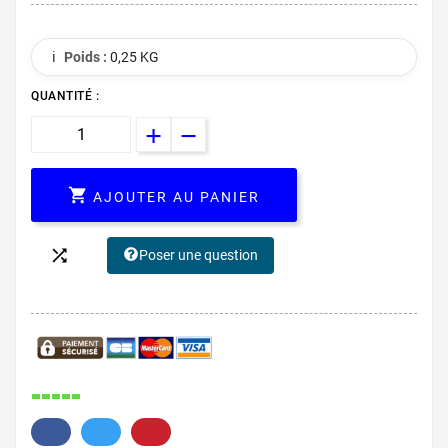
ℹ️
Poids :
0,25 KG
QUANTITÉ :

AJOUTER AU PANIER

Poser une question
245.