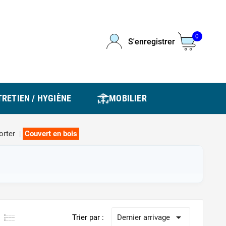
0
S'enregistrer
RETIEN / HYGIÈNE
MOBILIER
orter
Couvert en bois

Trier par :
Dernier arrivage