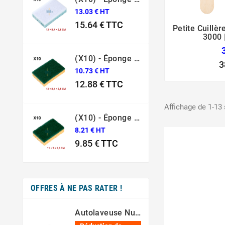
13.03 € HT
15.64 €
TTC
Petite Cuillèr
3000 
Prix
(X10) - Éponge Grattante Professionnelle Sponrex 74
3
10.73 € HT
12.88 €
TTC
Prix
Affichage de 1-13 s
(X10) - Éponge Grattante Professionnelle Sponrex 52
8.21 € HT
9.85 €
TTC
Prix
OFFRES À NE PAS RATER !
Autolaveuse Numatic 244NX – [80 Min – 44 Cm – 36V]