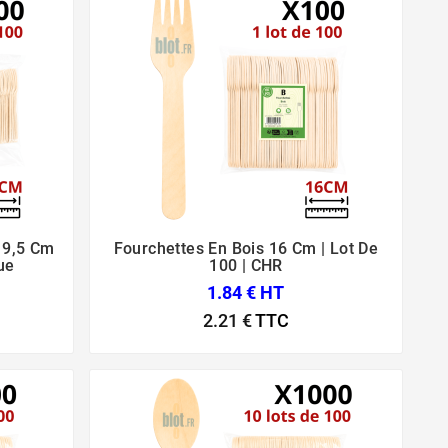
s 9,5 Cm
Fourchettes En Bois 16 Cm | Lot De



ue
100 | CHR
1.84 € HT
2.21 €
TTC