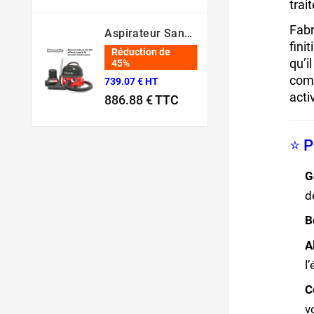
trai
Prix normal
Prix
Fabr
Aspirateur Sans Fil NBV 190 NX – Batterie 36V Professionnel
fini
Réduction de
qu’i
45%
comp
739.07 € HT
acti
886.88 €
TTC
Prix normal
Prix
⭐ P
G
d
B
A
l
C
v