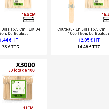
 Bois 16,5 Cm | Lot De
Couteaux En Bois 16,5 Cm | 






 Bois De Bouleau
1000 | Bois De Boulea
1.44 € HT
12.05 € HT
1.73 €
TTC
14.46 €
TTC