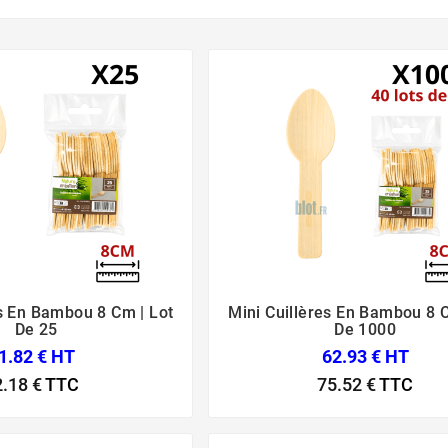
es En Bambou 8 Cm | Lot
Mini Cuillères En Bambou 8 C






De 25
De 1000
1.82 € HT
62.93 € HT
2.18 €
TTC
75.52 €
TTC