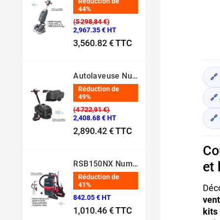
Réduction de
44%
(5 298,84 €)
2,967.35 € HT
3,560.82 €
TTC
Prix normal
Prix
Autolaveuse Numatic - TTB1840NX‑R – (Batterie 36 V, 18 L)
🔗
Réduction de
49%
🔗 
(4 722,91 €)
2,408.68 € HT
🔗 
2,890.42 €
TTC
Prix normal
Prix
Co
RSB150NX Numatic – Aspirateur Dorsal Pro [80 Min – 5L – 36V]
et
Réduction de
41%
Déco
842.05 € HT
ven
1,010.46 €
TTC
kits