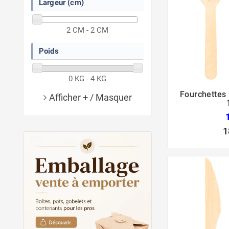
Largeur (cm)
2 CM - 2 CM
Poids
0 KG - 4 KG
Fourchettes 
Afficher + / Masquer
1