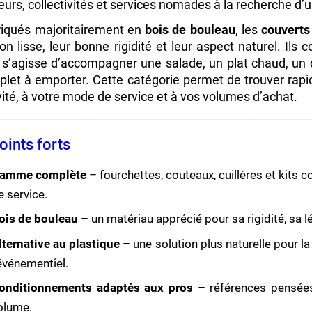
teurs, collectivités et services nomades à la recherche d’u
iqués majoritairement en
bois de bouleau
, les
couverts
tion lisse, leur bonne rigidité et leur aspect naturel. I
l s’agisse d’accompagner une salade, un plat chaud, un 
let à emporter. Cette catégorie permet de trouver rap
vité, à votre mode de service et à vos volumes d’achat.
oints forts
amme complète
– fourchettes, couteaux, cuillères et kits 
e service.
ois de bouleau
– un matériau apprécié pour sa rigidité, sa lég
lternative au plastique
– une solution plus naturelle pour la
’événementiel.
onditionnements adaptés aux pros
– références pensées
olume.