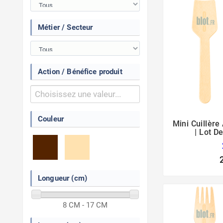
Métier / Secteur
Action / Bénéfice produit
Couleur
Mini Cuillère
| Lot D
Longueur (cm)
8 CM - 17 CM