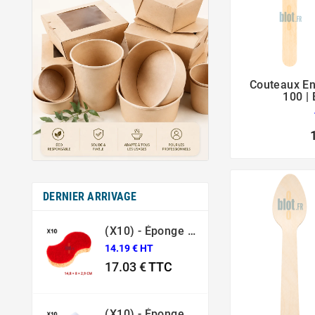
Couteaux En
100 |
DERNIER ARRIVAGE
(X10) - Éponge Grattante Ergonomique Rouge Sponrex 92
14.19 € HT
17.03 €
TTC
Prix
(X10) - Éponge Grattante Surface Fragile Bleue Sponrex 79