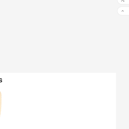


s