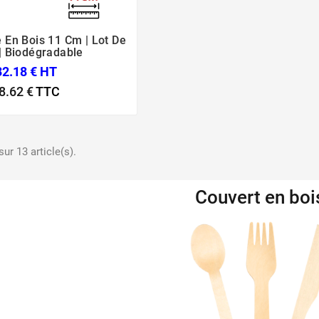
e En Bois 11 Cm | Lot De



| Biodégradable
32.18 € HT
8.62 €
TTC
ur 13 article(s).
Couvert en boi