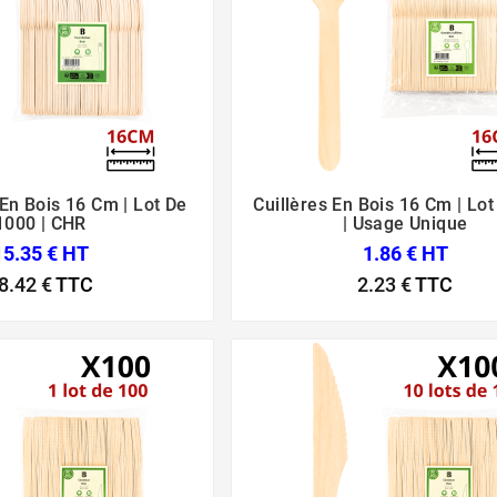
En Bois 16 Cm | Lot De
Cuillères En Bois 16 Cm | Lo






1000 | CHR
| Usage Unique
15.35 € HT
1.86 € HT
8.42 €
TTC
2.23 €
TTC