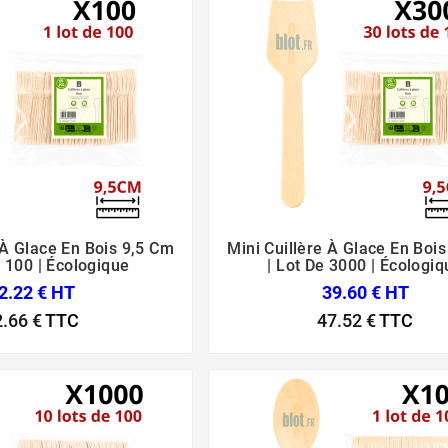
 À Glace En Bois 9,5 Cm
Mini Cuillère À Glace En Boi






e 100 | Écologique
| Lot De 3000 | Écologiq
2.22 € HT
39.60 € HT
2.66 €
TTC
47.52 €
TTC