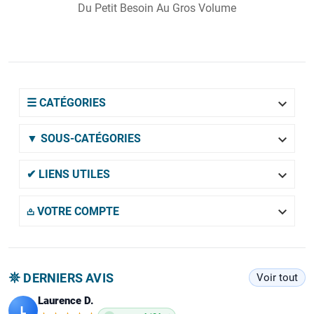
Du Petit Besoin Au Gros Volume

☰ CATÉGORIES

▼ SOUS-CATÉGORIES

✔ LIENS UTILES

𖡌 VOTRE COMPTE
𖤓 DERNIERS AVIS
Voir tout
Laurence D.
L