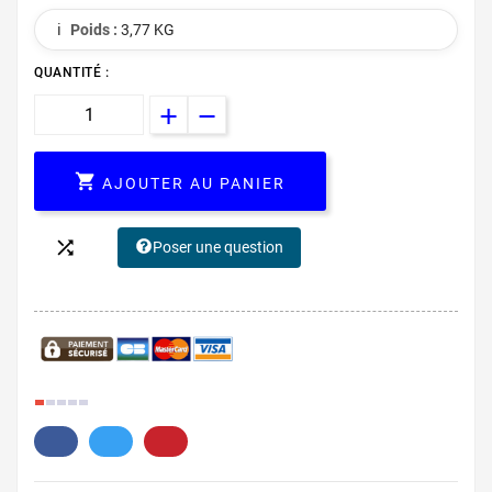
ℹ️
Poids :
3,77 KG
QUANTITÉ :

AJOUTER AU PANIER

Poser une question
17.