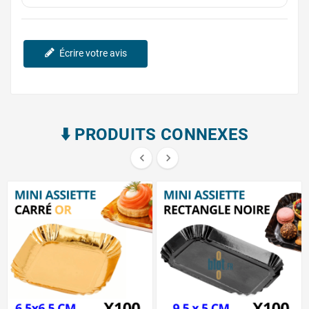
Écrire votre avis
⬇️​ PRODUITS CONNEXES

