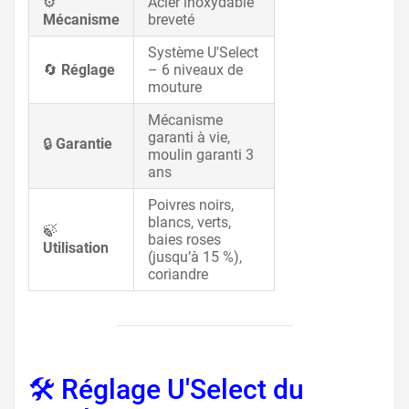
⚙️
Acier inoxydable
Mécanisme
breveté
Système U'Select
🔄
Réglage
– 6 niveaux de
mouture
Mécanisme
garanti à vie,
🔒
Garantie
moulin garanti 3
ans
Poivres noirs,
blancs, verts,
🍃
baies roses
Utilisation
(jusqu’à 15 %),
coriandre
🛠️ Réglage U'Select du