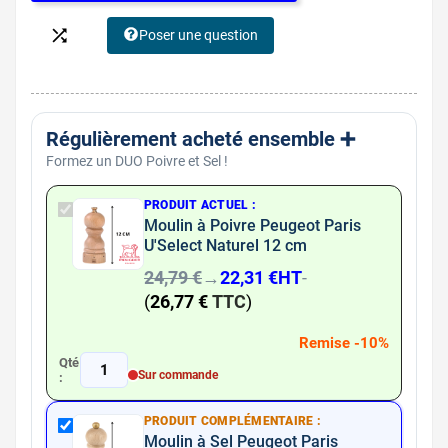

Poser une question
Régulièrement acheté ensemble ➕​
Formez un DUO Poivre et Sel !
PRODUIT ACTUEL :
Moulin à Poivre Peugeot Paris
U'Select Naturel 12 cm
24,79 €
→
22,31 €
HT
-
(
26,77 €
TTC
)
Remise -10%
Qté
1
Sur commande
:
PRODUIT COMPLÉMENTAIRE :
Moulin à Sel Peugeot Paris