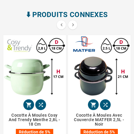
⬇️​ PRODUITS CONNEXES






Cocotte À Moules Cosy
Cocotte À Moules Avec
And Trendy Menthe 2,8L -
Couvercle MATFER 2,5L -
18 Cm
Noir
Réduction de 5%
Réduction de 5%