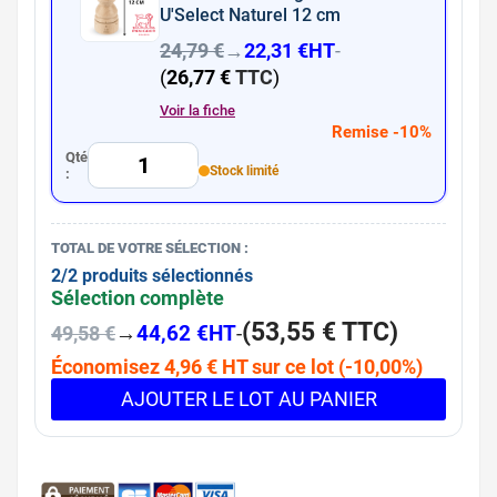
U'Select Naturel 12 cm
24,79 €
→
22,31 €
HT
-
(
26,77 €
TTC
)
Voir la fiche
Remise -10%
Qté
Stock limité
:
TOTAL DE VOTRE SÉLECTION :
2/2 produits sélectionnés
Sélection complète
(
53,55 €
TTC
)
→
44,62 €
HT
-
49,58 €
Économisez 4,96 € HT sur ce lot (-10,00%)
AJOUTER LE LOT AU PANIER