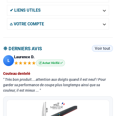

✔ LIENS UTILES

𖡌 VOTRE COMPTE
𖤓 DERNIERS AVIS
Voir tout
Laurence D.
L
★★★★★
★★★★★
✓
Achat Vérifié ✅
Couteau dentelé
Très bon produit....attention aux doigts quand il est neuf ! Pour
garder sa performance de coupe plus longtemps ainsi que sa
couleur, il est mieux ...