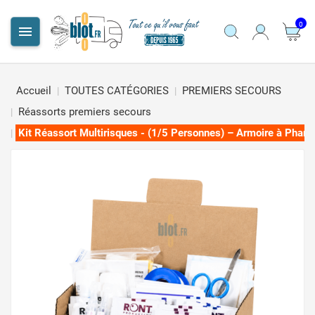
0

Accueil
TOUTES CATÉGORIES
PREMIERS SECOURS
Réassorts premiers secours
Kit Réassort Multirisques - (1/5 Personnes) – Armoire à Phar