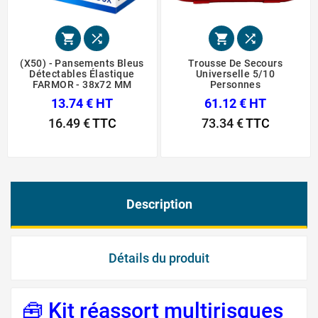




(x50) - Pansements Bleus
Trousse De Secours
Détectables Élastique
Universelle 5/10
FARMOR - 38x72 MM
Personnes
13.74 € HT
61.12 € HT
16.49 €
TTC
73.34 €
TTC
Description
Détails du produit
🧰 Kit réassort multirisques