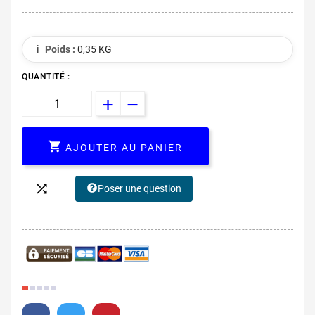
ℹ️
Poids :
0,35 KG
QUANTITÉ :

AJOUTER AU PANIER

Poser une question
3.