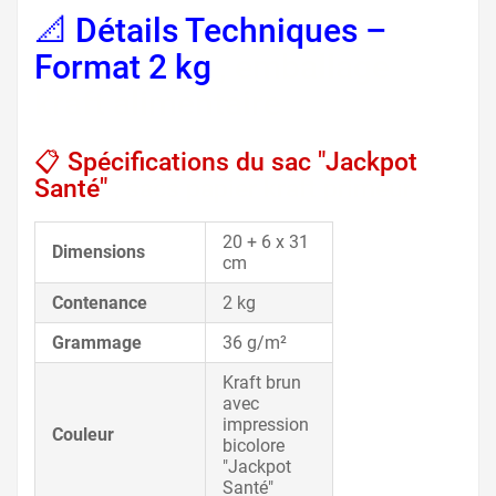
📐 Détails Techniques –
Format 2 kg
, emballage
kraft alimentaire
📋 Spécifications du sac "Jackpot
Santé"
, sacs papier kraft primeur
20 + 6 x 31
Dimensions
cm
Contenance
2 kg
Grammage
36 g/m²
Kraft brun
avec
impression
Couleur
bicolore
"Jackpot
Santé"