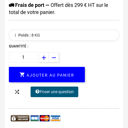
🚛 Frais de port —
Offert dès 299 € HT sur le
total de votre panier.
ℹ️
Poids :
8 KG
QUANTITÉ :

AJOUTER AU PANIER

Poser une question