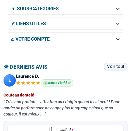

▼ SOUS-CATÉGORIES

✔ LIENS UTILES

𖡌 VOTRE COMPTE
𖤓 DERNIERS AVIS
Voir tout
Laurence D.
L
★★★★★
★★★★★
✓
Achat Vérifié ✅
Couteau dentelé
Très bon produit....attention aux doigts quand il est neuf ! Pour
garder sa performance de coupe plus longtemps ainsi que sa
couleur, il est mieux ...