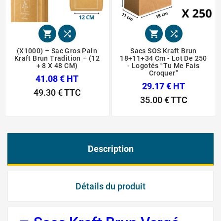




(X1000) – Sac Gros Pain
Sacs SOS Kraft Brun
Kraft Brun Tradition – (12
18+11+34 Cm - Lot De 250
+ 8 X 48 CM)
- Logotés "Tu Me Fais
Croquer"
41.08 € HT
29.17 € HT
49.30 €
TTC
35.00 €
TTC
Description
Détails du produit