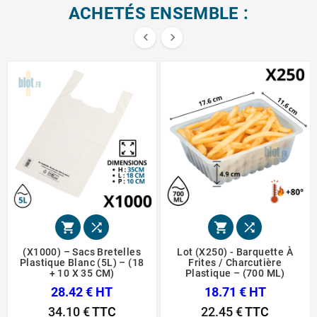
ACHETÉS ENSEMBLE :






(x1000) – Sacs Bretelles
Lot (x250) - Barquette À
Plastique Blanc (5L) – (18
Frites / Charcutière
+ 10 X 35 CM)
Plastique – (700 ML)
28.42 € HT
18.71 € HT
34.10 €
TTC
22.45 €
TTC