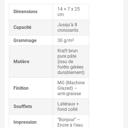
14 + 7 x 25
Dimensions
cm
Jusqu’à 8
Capacité
croissants
Grammage
30 g/m²
Kraft brun
pure pâte
Matière
(issu de
forêts gérées
durablement)
MG (Machine
Finition
Glazed) –
anti-graisse
Latéraux +
Soufflets
fond collé
"Bonjour" –
Impression
Encre à l’eau