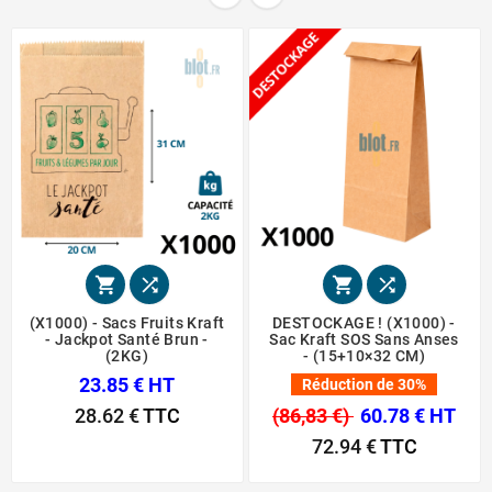




(X1000) - Sacs Fruits Kraft
DESTOCKAGE ! (X1000) -
- Jackpot Santé Brun -
Sac Kraft SOS Sans Anses
(2KG)
- (15+10×32 CM)
23.85 € HT
Réduction de 30%
28.62 €
TTC
(86,83 €)
60.78 € HT
72.94 €
TTC