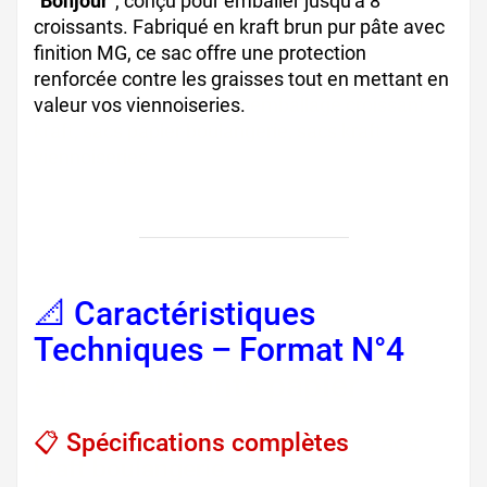
"Bonjour"
, conçu pour emballer jusqu'à 8
croissants. Fabriqué en kraft brun pur pâte avec
finition MG, ce sac offre une protection
renforcée contre les graisses tout en mettant en
valeur vos viennoiseries.
emballage croissant
kraft, sacs papier boulangerie, sacs kraft
viennoiseries
📐 Caractéristiques
Techniques – Format N°4
,
sacs croissants papier
📋 Spécifications complètes
, sacs
kraft boulangerie