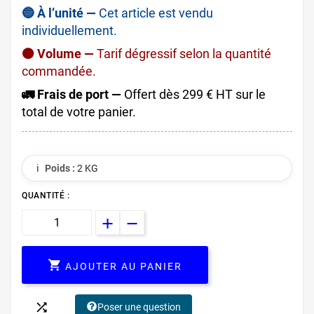
🔵 À l’unité —
Cet article est vendu
individuellement.
🟠 Volume —
Tarif dégressif selon la quantité
commandée.
🚛 Frais de port —
Offert dès 299 € HT sur le
total de votre panier.
ℹ️
Poids :
2 KG
QUANTITÉ :

AJOUTER AU PANIER

Poser une question