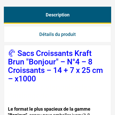
Description
Détails du produit
🥐 Sacs Croissants Kraft
Brun "Bonjour" – N°4 – 8
Croissants – 14 + 7 x 25 cm
– x1000
, sacs croissants
kraft, sacs viennoiseries
boulangerie
Le format le plus spacieux de la gamme