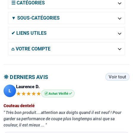

☰ CATÉGORIES

▼ SOUS-CATÉGORIES

✔ LIENS UTILES

𖡌 VOTRE COMPTE
𖤓 DERNIERS AVIS
Voir tout
Laurence D.
L
★★★★★
★★★★★
✓
Achat Vérifié ✅
Couteau dentelé
Très bon produit....attention aux doigts quand il est neuf ! Pour
garder sa performance de coupe plus longtemps ainsi que sa
couleur, il est mieux ...