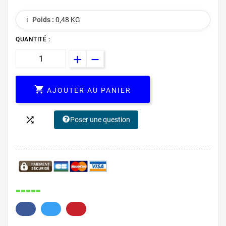
ℹ️
Poids :
0,48 KG
QUANTITÉ :

AJOUTER AU PANIER

Poser une question
584.