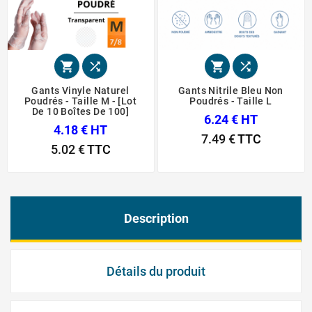




Gants Vinyle Naturel
Gants Nitrile Bleu Non
Poudrés - Taille M - [Lot
Poudrés - Taille L
De 10 Boîtes De 100]
6.24 € HT
4.18 € HT
7.49 €
TTC
5.02 €
TTC
Description
Détails du produit