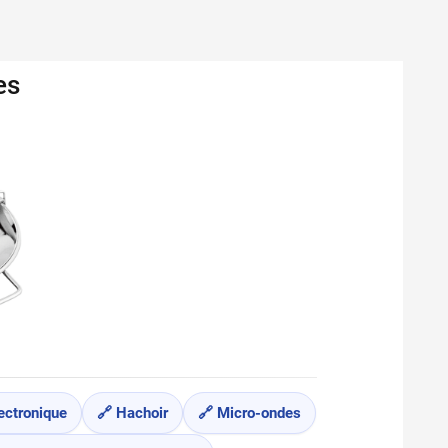
es
ectronique
🔗 Hachoir
🔗 Micro-ondes