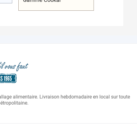
:
ballage alimentaire. Livraison hebdomadaire en local sur toute
laire :
tropolitaine.