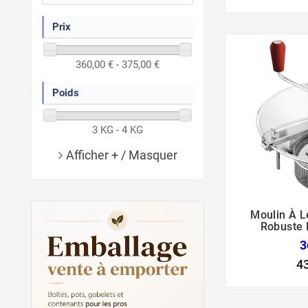
Prix
360,00 € - 375,00 €
Poids
3 KG - 4 KG
Afficher + / Masquer
Moulin À 
Robuste 
3
4