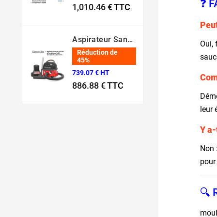
❓ 
1,010.46 €
TTC
Prix normal
Prix
Peut
Aspirateur Sans Fil NBV 190 NX – Batterie 36V Professionnel
Oui, 
Réduction de
sauc
45%
739.07 € HT
Comm
886.88 €
TTC
Démo
Prix normal
Prix
leur 
Y a-
Non :
pour
🔍 
moul