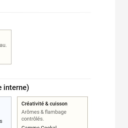
yau.
 interne)
Créativité & cuisson
Arômes & flambage
contrôlés.
s
Gamme Cookal