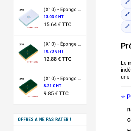
🔗
(X10) - Éponge Grattante Surface Fragile Bleue Sponrex 79
🔗 
13.03 € HT
15.64 €
TTC
🔗
Prix
Pr
(X10) - Éponge Grattante Professionnelle Sponrex 74
10.73 € HT
12.88 €
TTC
Le
m
Prix
indé
une 
(X10) - Éponge Grattante Professionnelle Sponrex 52
8.21 € HT
9.85 €
TTC
⭐ P
Prix
R
OFFRES À NE PAS RATER !
C
F