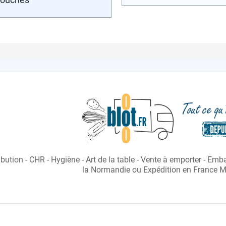
- Email 
ibution - CHR - Hygiène - Art de la table - Vente à emporter - Em
- Formu
la Normandie ou Expédition en France Mé
- Chat :