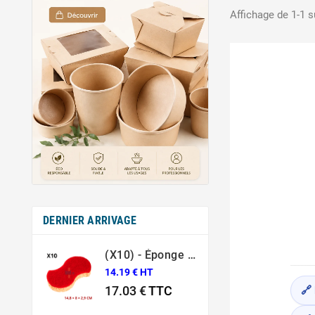
Affichage de 1-1 su
DERNIER ARRIVAGE
(X10) - Éponge Grattante Ergonomique Rouge Sponrex 92
14.19 € HT
17.03 €
TTC
🔗
Prix