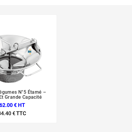
Légumes N°5 Étamé –



Et Grande Capacité
62.00 € HT
34.40 €
TTC