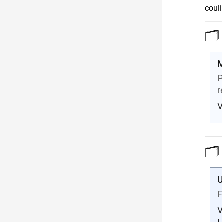
couli
🗂️
M
P
r
V
🗂
U
F
V
L