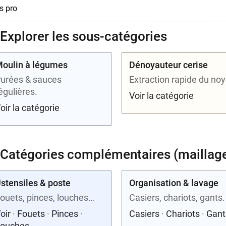
s pro
 Explorer les sous-catégories
oulin à légumes
Dénoyauteur cerise
urées & sauces
Extraction rapide du no
égulières.
Voir la catégorie
oir la catégorie
️ Catégories complémentaires (maillage
stensiles & poste
Organisation & lavage
ouets, pinces, louches…
Casiers, chariots, gants.
oir
·
Fouets
·
Pinces
·
Casiers
·
Chariots
·
Gant
ouches