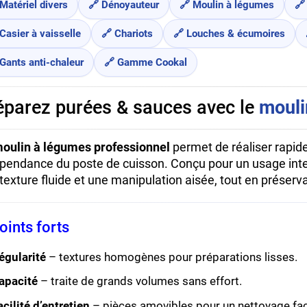
 Matériel divers
🔗 Dénoyauteur
🔗 Moulin à légumes
🔗
Casier à vaisselle
🔗 Chariots
🔗 Louches & écumoires
 Gants anti-chaleur
🔗 Gamme Cookal
éparez purées & sauces avec le
mouli
oulin à légumes professionnel
permet de réaliser rapid
pendance du poste de cuisson. Conçu pour un usage intensi
texture fluide et une manipulation aisée, tout en préserv
oints forts
égularité
– textures homogènes pour préparations lisses.
apacité
– traite de grands volumes sans effort.
acilité d’entretien
– pièces amovibles pour un nettoyage faci