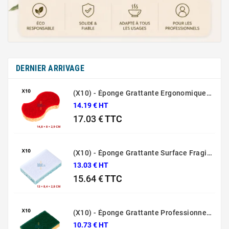
DERNIER ARRIVAGE
(X10) - Éponge Grattante Ergonomique Rouge Sponrex 92
14.19 € HT
17.03 €
TTC
Prix
(X10) - Éponge Grattante Surface Fragile Bleue Sponrex 79
13.03 € HT
15.64 €
TTC
Prix
(X10) - Éponge Grattante Professionnelle Sponrex 74
10.73 € HT