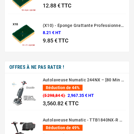
12.88 €
TTC
Prix
(X10) - Éponge Grattante Professionnelle Sponrex 52
8.21 € HT
9.85 €
TTC
Prix
OFFRES À NE PAS RATER !
Autolaveuse Numatic 244NX – [80 Min – 44 Cm – 36V]
Réduction de 44%
(5 298,84 €)
2,967.35 € HT
3,560.82 €
TTC
Prix normal
Prix
Autolaveuse Numatic - TTB1840NX‑R – (Batterie 36 V, 18 L)
Réduction de 49%