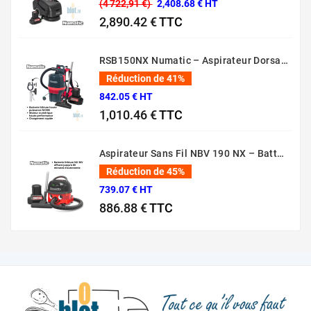
(4 722,91 €)
2,408.68 € HT
2,890.42 €
TTC
Prix normal
Prix
RSB150NX Numatic – Aspirateur Dorsal Pro [80 Min – 5L – 36V]
Réduction de 41%
842.05 € HT
1,010.46 €
TTC
Prix normal
Prix
Aspirateur Sans Fil NBV 190 NX – Batterie 36V Professionnel
Réduction de 45%
739.07 € HT
886.88 €
TTC
Prix normal
Prix