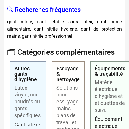
🔍 Recherches fréquentes
gant nitrile, gant jetable sans latex, gant nitrile
alimentaire, gant nitrile hygiène, gant de protection
mains, gant nitrile professionnel
🗂️ Catégories complémentaires
Autres
Essuyage
Équipements
gants
&
& traçabilité
d’hygiène
nettoyage
Matériel
Latex,
Solutions
électrique
vinyle, non
pour
d’hygiène et
poudrés ou
essuyage
étiquettes de
gants
mains,
suivi.
spécifiques.
plans de
Équipement
travail et
Gant latex
·
électrique
·