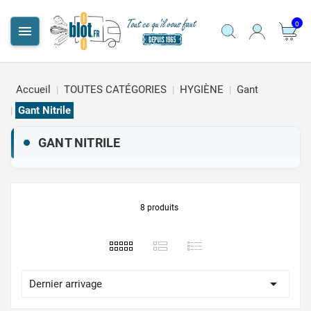
0

Accueil
TOUTES CATÉGORIES
HYGIÈNE
Gant
Gant Nitrile
GANT NITRILE
8 produits

Dernier arrivage