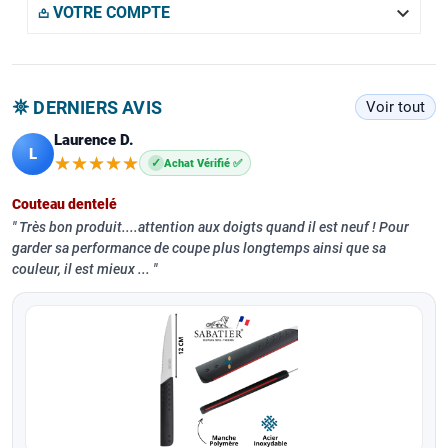

𖡌 VOTRE COMPTE
𖤓 DERNIERS AVIS
Voir tout
Laurence D.
L
★★★★★
★★★★★
✓
Achat Vérifié ✅
Couteau dentelé
Très bon produit....attention aux doigts quand il est neuf ! Pour
garder sa performance de coupe plus longtemps ainsi que sa
couleur, il est mieux ...