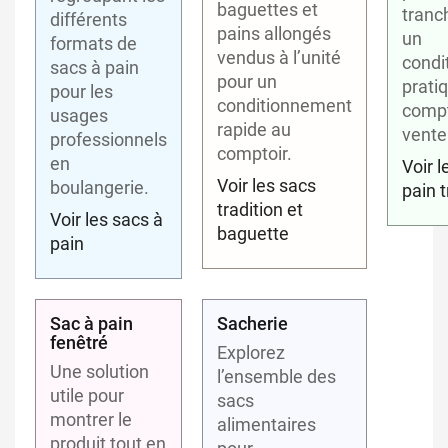
baguettes et
tranc
différents
pains allongés
un
formats de
vendus à l’unité
condi
sacs à pain
pour un
prati
pour les
conditionnement
compt
usages
rapide au
vente 
professionnels
comptoir.
en
Voir l
Voir les sacs
boulangerie.
pain 
tradition et
Voir les sacs à
baguette
pain
Sac à pain
Sacherie
fenêtré
Explorez
Une solution
l’ensemble des
utile pour
sacs
montrer le
alimentaires
produit tout en