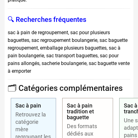
🔍 Recherches fréquentes
sac à pain de regroupement, sac pour plusieurs
baguettes, sac regroupement boulangerie, sac baguette
regroupement, emballage plusieurs baguettes, sac à
pain boulangerie, sac transport baguettes, sac pour
pains allongés, sacherie boulangerie, sac baguette vente
à emporter
🗂️ Catégories complémentaires
Sac à pain
Sac à pain
Sac à
tradition et
tranc
Retrouvez la
baguette
Une s
catégorie
Des formats
adapt
mère
dédiés aux
pains
regroupant les