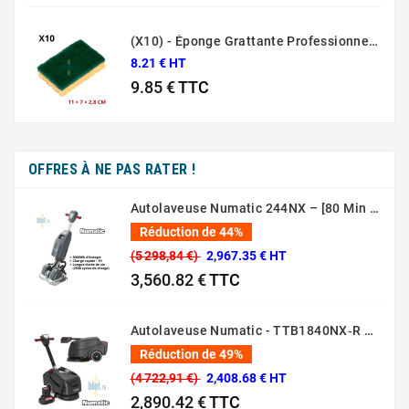
Prix
(X10) - Éponge Grattante Professionnelle Sponrex 52
8.21 € HT
9.85 €
TTC
Prix
OFFRES À NE PAS RATER !
Autolaveuse Numatic 244NX – [80 Min – 44 Cm – 36V]
Réduction de 44%
(5 298,84 €)
2,967.35 € HT
3,560.82 €
TTC
Prix normal
Prix
Autolaveuse Numatic - TTB1840NX‑R – (Batterie 36 V, 18 L)
Réduction de 49%
(4 722,91 €)
2,408.68 € HT
2,890.42 €
TTC