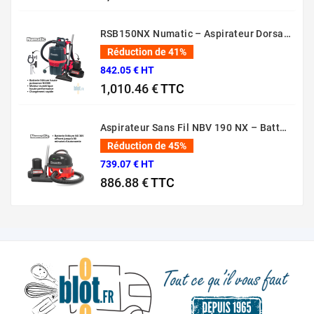
Prix normal
Prix
RSB150NX Numatic – Aspirateur Dorsal Pro [80 Min – 5L – 36V]
Réduction de 41%
842.05 € HT
1,010.46 €
TTC
Prix normal
Prix
Aspirateur Sans Fil NBV 190 NX – Batterie 36V Professionnel
Réduction de 45%
739.07 € HT
886.88 €
TTC
Prix normal
Prix