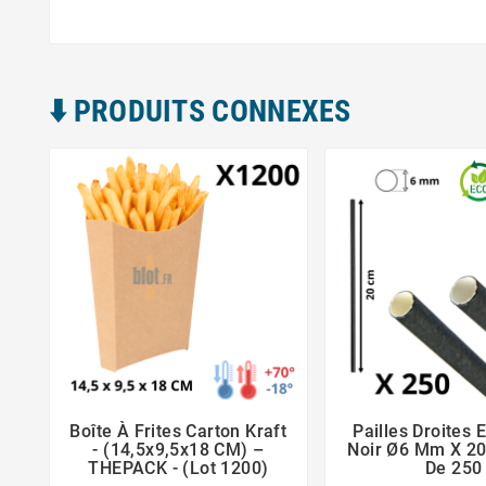
⬇️​ PRODUITS CONNEXES
Boîte À Frites Carton Kraft
Pailles Droites 





- (14,5x9,5x18 CM) –
Noir Ø6 Mm X 20
THEPACK - (Lot 1200)
De 250