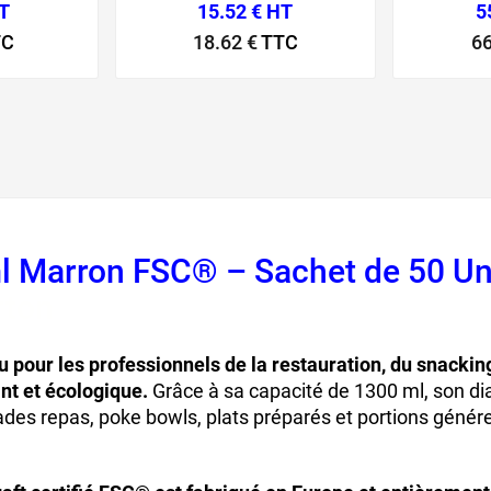
HT
15.52 € HT
5
TC
18.62 €
TTC
66
ml Marron FSC® – Sachet de 50 U
rton
 pour les professionnels de la restauration, du snackin
nt et écologique.
Grâce à sa capacité de 1300 ml, son d
ades repas, poke bowls, plats préparés et portions génér