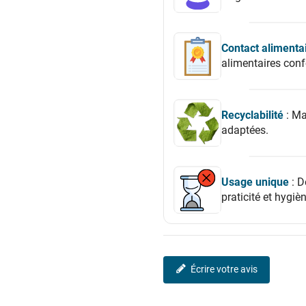
Contact alimenta
alimentaires con
Recyclabilité
: Ma
adaptées.
Usage unique
: D
praticité et hygièn
Écrire votre avis