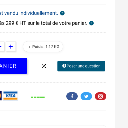
est vendu individuellement.
?
ès 299 € HT sur le total de votre panier.
?
ℹ️
Poids :
1,17 KG
ANIER

Poser une question
139.