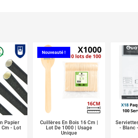
Nouveauté !
En Papier
Cuillères En Bois 16 Cm |
Serviett





 Cm - Lot
Lot De 1000 | Usage
- Blanc 
Unique