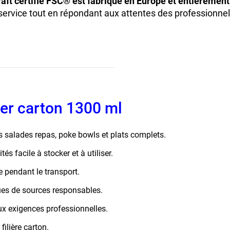
raft certifié FSC® est fabriqué en Europe et entièrement
 service tout en répondant aux attentes des professionne
er carton 1300 ml
s salades repas, poke bowls et plats complets.
és facile à stocker et à utiliser.
e pendant le transport.
ues de sources responsables.
x exigences professionnelles.
filière carton.