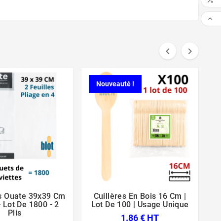




Nouveauté !
es Ouate 39x39 Cm
Cuillères En Bois 16 Cm |





- Lot De 1800 - 2
Lot De 100 | Usage Unique
Plis
1.86 € HT