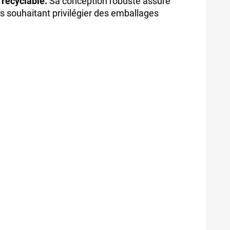
 recyclable.
Sa conception robuste assure
ls souhaitant privilégier des emballages