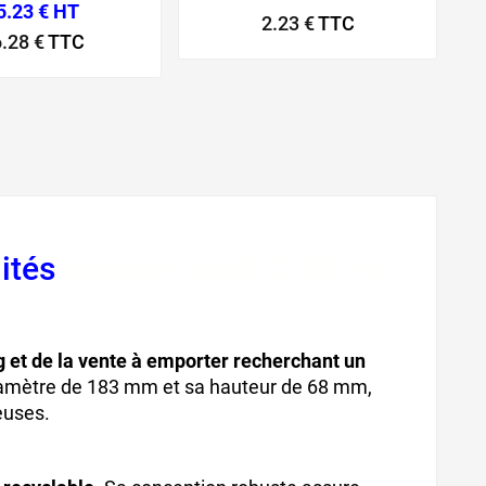
5.23 € HT
2.23 €
TTC
.28 €
TTC
nités
saladier kraft 1300 ml
g et de la vente à emporter recherchant un
iamètre de 183 mm et sa hauteur de 68 mm,
euses.