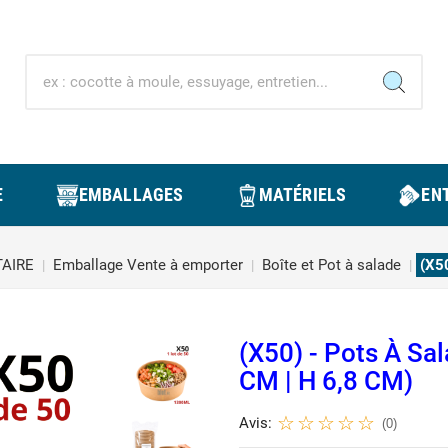
E
EMBALLAGES
MATÉRIELS
ENT
AIRE
Emballage Vente à emporter
Boîte et Pot à salade
(X50
(X50) - Pots À Sa
CM | H 6,8 CM)
Avis:
(0)