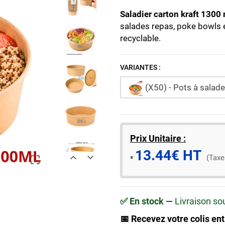
Saladier carton kraft 1300
salades repas, poke bowls e
recyclable.
VARIANTES :
(X50) - Pots à salade
Prix Unitaire :
13.44€ HT


​▪️​
(Taxe

✅ En stock —
Livraison so
📅 Recevez votre colis ent