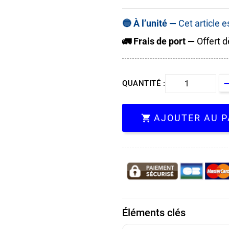
🔵 À l’unité —
Cet article 
🚛 Frais de port —
Offert d
QUANTITÉ :
AJOUTER AU P

Éléments clés