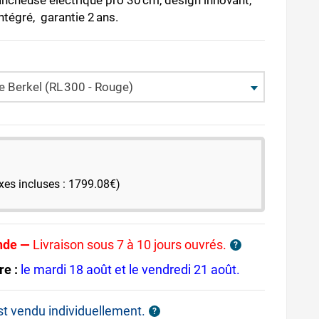
ancheuse électrique pro 30 cm, design innovant,
intégré, garantie 2 ans.
e Berkel (RL 300 - Rouge)
xes incluses : 1799.08€)
nde —
Livraison sous 7 à 10 jours ouvrés.
?
re :
le mardi 18 août et le vendredi 21 août.
est vendu individuellement.
?