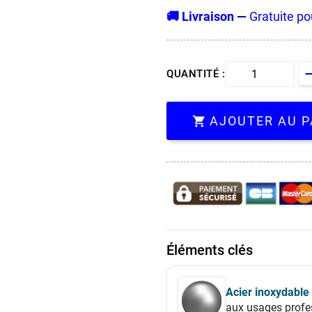
🚚 Livraison —
Gratuite po
QUANTITÉ :
AJOUTER AU P

Éléments clés
Acier inoxydable
aux usages profe