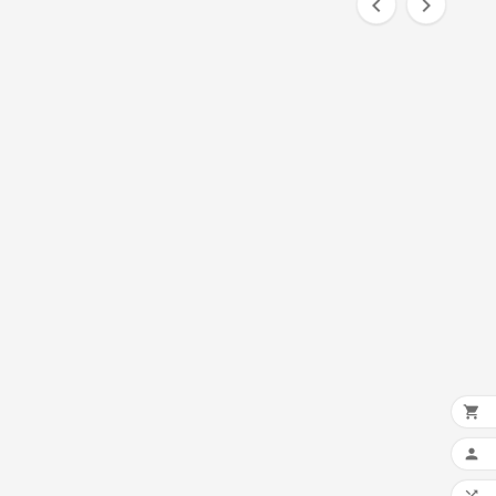



