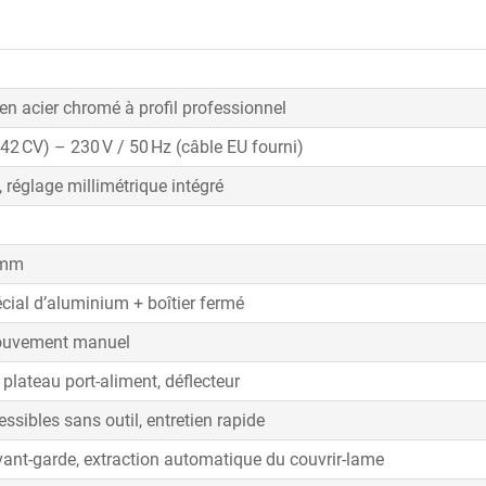
n acier chromé à profil professionnel
,42 CV) – 230 V / 50 Hz (câble EU fourni)
 réglage millimétrique intégré
 mm
écial d’aluminium + boîtier fermé
ouvement manuel
 plateau port-aliment, déflecteur
ssibles sans outil, entretien rapide
ant-garde, extraction automatique du couvrir-lame