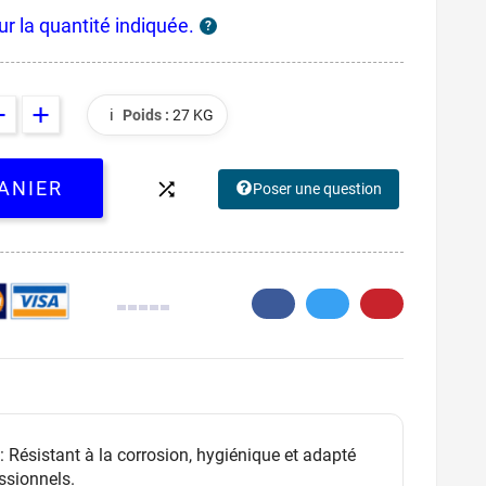
ur la quantité indiquée.
?
ℹ️
Poids :
27 KG
ANIER

Poser une question
0.
: Résistant à la corrosion, hygiénique et adapté
ssionnels.