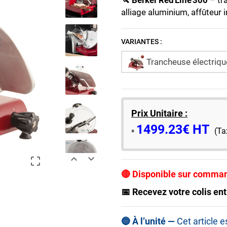
🔪 Berkel Red Line 300
– tr
alliage aluminium, affûteur 
VARIANTES :
Trancheuse électriqu
Prix Unitaire :
1499.23€ HT
​▪️​
(Ta



🔴 Disponible sur comma
📅 Recevez votre colis ent
🔵 À l’unité —
Cet article 