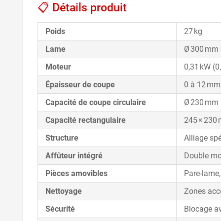
📋 Détails produit
Poids
27 kg
Lame
Ø 300 mm e
Moteur
0,31 kW (0
Épaisseur de coupe
0 à 12 mm,
Capacité de coupe circulaire
Ø 230 mm
Capacité rectangulaire
245 × 230
Structure
Alliage sp
Affûteur intégré
Double m
Pièces amovibles
Pare-lame,
Nettoyage
Zones acce
Sécurité
Blocage av