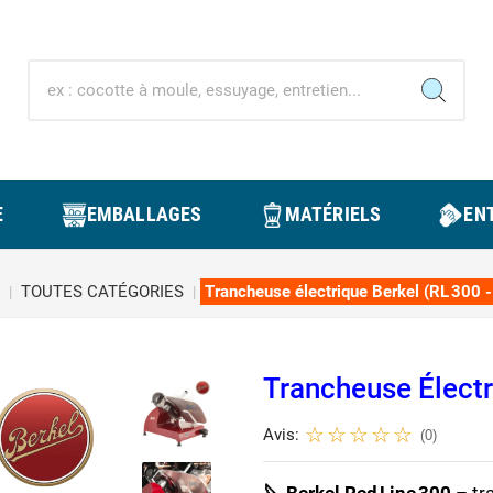
E
EMBALLAGES
MATÉRIELS
ENT
TOUTES CATÉGORIES
Trancheuse électrique Berkel (RL 300 
Trancheuse Électr
Avis:
(0)