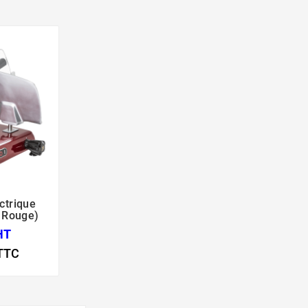
ctrique

- Rouge)
HT
TTC