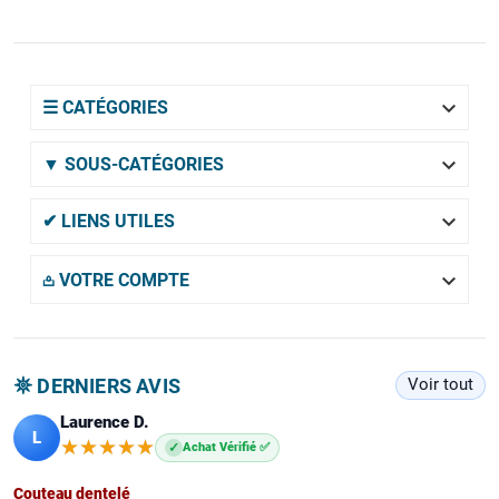

☰ CATÉGORIES

▼ SOUS-CATÉGORIES

✔ LIENS UTILES

𖡌 VOTRE COMPTE
𖤓 DERNIERS AVIS
Voir tout
Laurence D.
L
★★★★★
★★★★★
✓
Achat Vérifié ✅
Couteau dentelé