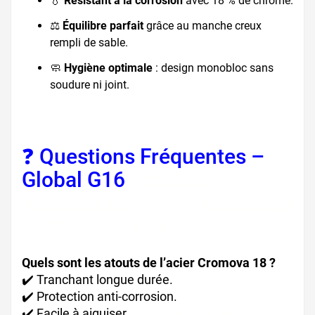
💧
Résistant à la corrosion
avec 18 % de chrome.
⚖️
Équilibre parfait
grâce au manche creux
rempli de sable.
🧼
Hygiène optimale
: design monobloc sans
soudure ni joint.
couteau hygiénique, couteau
monobloc
❓ Questions Fréquentes –
Global G16
, couteau
japonais entretien, aiguisage
couteau Global
Quels sont les atouts de l’acier Cromova 18 ?
✔️ Tranchant longue durée.
✔️ Protection anti-corrosion.
✔️ Facile à aiguiser.
acier Cromova 18 Global,