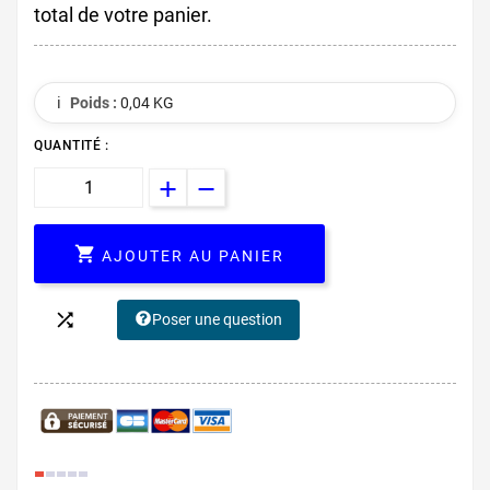
total de votre panier.
ℹ️
Poids :
0,04 KG
QUANTITÉ :

AJOUTER AU PANIER

Poser une question