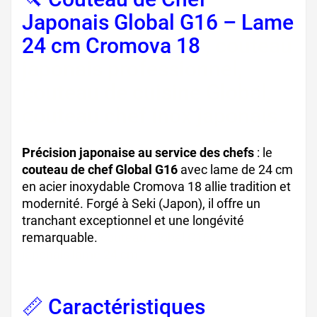
Japonais Global G16 – Lame
24 cm Cromova 18
, couteau
japonais professionnel,
couteau de cuisine Global,
couteau chef inox japonais
Précision japonaise au service des chefs
: le
couteau de chef Global G16
avec lame de 24 cm
en acier inoxydable Cromova 18 allie tradition et
modernité. Forgé à Seki (Japon), il offre un
tranchant exceptionnel et une longévité
remarquable.
couteau Global G16, couteau
japonais lame 24 cm
📏 Caractéristiques