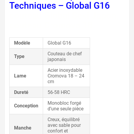
Techniques – Global G16
,
couteau Global Seki Japon,
couteau Cromova 18
Modèle
Global G16
Couteau de chef
Type
japonais
Acier inoxydable
Lame
Cromova 18 – 24
cm
Dureté
56-58 HRC
Monobloc forgé
Conception
d’une seule pièce
Creux, équilibré
avec sable pour
Manche
confort et