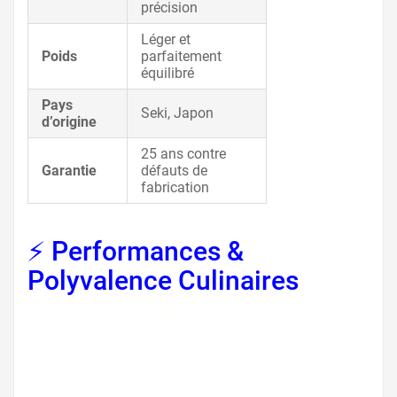
précision
Léger et
Poids
parfaitement
équilibré
Pays
Seki, Japon
d’origine
25 ans contre
Garantie
défauts de
fabrication
⚡ Performances &
Polyvalence Culinaires
,
couteau cuisine
professionnel, couteau
japonais polyvalent