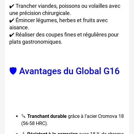
✔️ Trancher viandes, poissons ou volailles avec
une précision chirurgicale.
✔️ Émincer légumes, herbes et fruits avec
aisance.
✔️ Réaliser des coupes fines et régulières pour
plats gastronomiques.
couteau éminceur
japonais, couteau chef polyvalent
🛡️ Avantages du Global G16
,
couteau chef Global
professionnel, couteau inox
japonais
🔪
Tranchant durable
grâce à l’acier Cromova 18
(56-58 HRC).